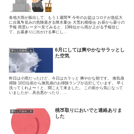
各地大雨が振出して、もう１週間☔ 今年のお盆はコロナが急拡大
に台風🌀並みの危険過ぎる降水量⛈️ 大荒れ模様⛈️ お昼から曇りの
予報 雨雲レーダー見てみると、13時位から雨が上がる予報信じ
て、お墓参りに出かける事にし...
6月にしては爽やかなサラッとし
暮らしのあれこれ
た空気
昨日は小雨だったけど、今日はカラッと 爽やかな朝です。 換気扇
掃除 10日位前から換気扇のお掃除ランプが点灯しています。 早く
洗ってくれよ〜！と、聞こえて来ました。 この前から気になって
いましたが…具合悪かったり、...
桃🍑取りにおいでと連絡ありま
暮らしのあれこれ
した