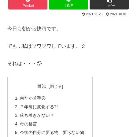
Pocket
LINE
コピー
2021.11.25
2021.10.01
今日も朝から快晴です。
でも…私はソワソワしています。💦
それは・・・🙄
目次
何だか苦手😥
７年毎に変化する?!
落ち着きがない？
母の格言
今後の自分に要る物 要らない物