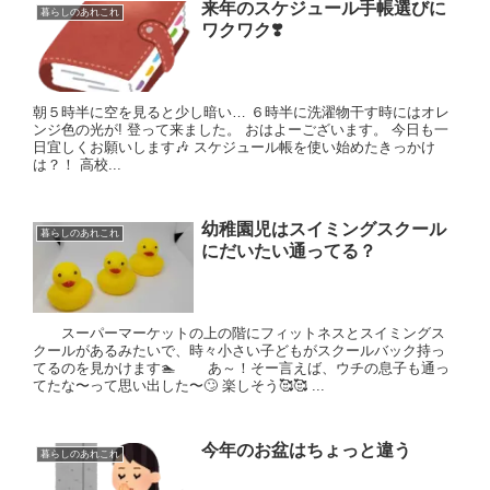
来年のスケジュール手帳選びに
暮らしのあれこれ
ワクワク❣️
朝５時半に空を見ると少し暗い… ６時半に洗濯物干す時にはオレ
ンジ色の光が! 登って来ました。 おはよーございます。 今日も一
日宜しくお願いします🎶 スケジュール帳を使い始めたきっかけ
は？！ 高校...
幼稚園児はスイミングスクール
暮らしのあれこれ
にだいたい通ってる？
スーパーマーケットの上の階にフィットネスとスイミングス
クールがあるみたいで、時々小さい子どもがスクールバック持っ
てるのを見かけます🏊 あ～！そー言えば、ウチの息子も通っ
てたな〜って思い出した〜🙄 楽しそう🥰🥰 ...
今年のお盆はちょっと違う
暮らしのあれこれ