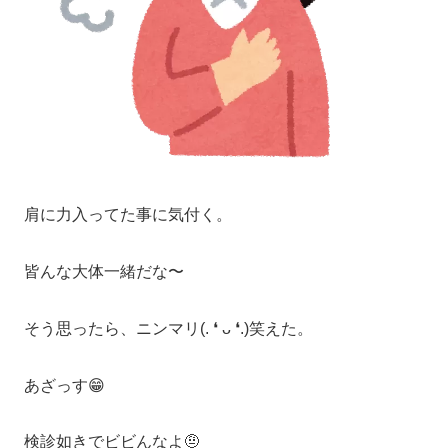
肩に力入ってた事に気付く。
皆んな大体一緒だな〜
そう思ったら、ニンマリ(. ❛ ᴗ ❛.)笑えた。
あざっす😁
検診如きでビビんなよ🤨