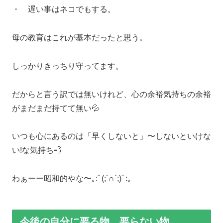
・ 遅い事はネコでもする。
母の教育はこれが基本だったと思う。
しっかりきっちり守ってます。
だからと言う訳では無いけれど、心の余裕気持ちの余裕
がまだまだ持てて無い💦
いつも心にあるのは「早くしないと」〜しないといけな
い!な気持ち💨
わぁーー昭和的やな〜｡:ﾟ(;´∩`;)ﾟ:｡
今後の自分に要る物 要らない物