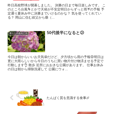
昨日高校野球が開幕しました。 決勝の日まで毎日楽しみです。 こ
のところ台風🌀とかで天候が不安定明日からずっと雨☔の予報 予
定通り夏休み中に決勝までいけるのかな？ 気を使ってくれてい
る？ 岡山に住む叔父から爺（...
50代後半になると😕
暮らしのあれこれ
今日は朝からいいお天気🤩だけど、夕方頃から雨の予報😟明日は
更に大雨らしいから今日のうちに買い物片付け物済ませる予定で
行動します👌 散歩 近所におおきな公園があります。 仕事お休み
の日は朝から掃除洗濯して 公園にウォ...
たんぱく質を意識する食事🍖