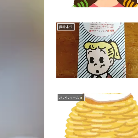
興味本位
おいしィ～よォ