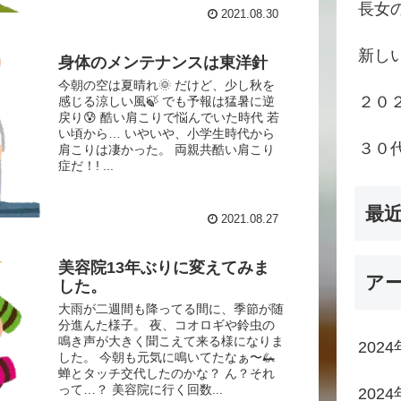
長女
2021.08.30
新し
身体のメンテナンスは東洋針
今朝の空は夏晴れ🌞 だけど、少し秋を
２０
感じる涼しい風🍃 でも予報は猛暑に逆
戻り😰 酷い肩こりで悩んでいた時代 若
い頃から… いやいや、小学生時代から
３０
肩こりは凄かった。 両親共酷い肩こり
症だ！! ...
最
2021.08.27
美容院13年ぶりに変えてみま
ア
した。
大雨が二週間も降ってる間に、季節が随
分進んた様子。 夜、コオロギや鈴虫の
鳴き声が大きく聞こえて来る様になりま
202
した。 今朝も元気に鳴いてたなぁ〜🦗
蝉とタッチ交代したのかな？ ん？それ
って…？ 美容院に行く回数...
202