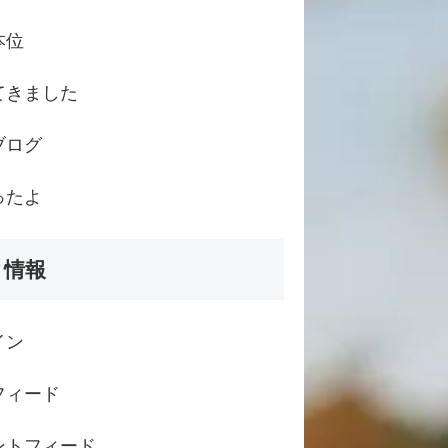
本位
てきました
ブログ
ったよ
タ情報
イン
フィード
ントフィード