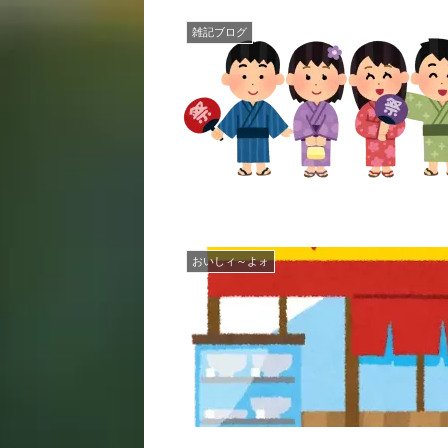
雑記ブログ
おいしィ～よォ