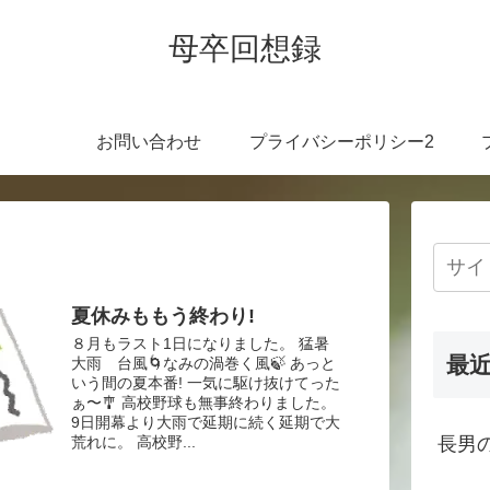
母卒回想録
お問い合わせ
プライバシーポリシー2
夏休みももう終わり!
８月もラスト1日になりました。 猛暑
最
大雨 台風🌀なみの渦巻く風🍃 あっと
いう間の夏本番! 一気に駆け抜けてった
ぁ〜🎐 高校野球も無事終わりました。
9日開幕より大雨で延期に続く延期で大
荒れに。 高校野...
長男