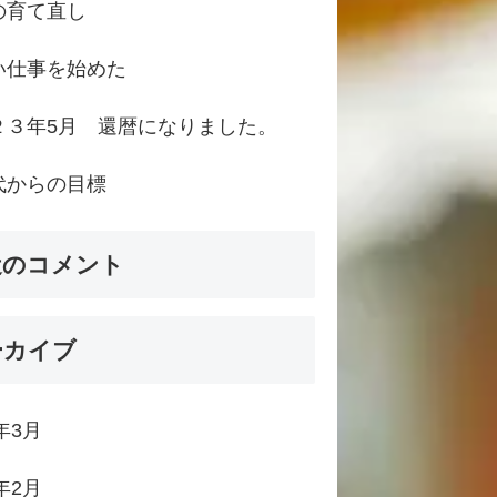
の育て直し
い仕事を始めた
２３年5月 還暦になりました。
代からの目標
近のコメント
ーカイブ
4年3月
4年2月