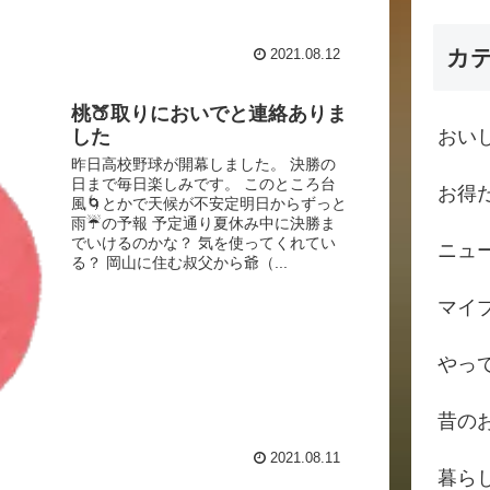
カ
2021.08.12
桃🍑取りにおいでと連絡ありま
おい
した
昨日高校野球が開幕しました。 決勝の
日まで毎日楽しみです。 このところ台
お得
風🌀とかで天候が不安定明日からずっと
雨☔の予報 予定通り夏休み中に決勝ま
でいけるのかな？ 気を使ってくれてい
ニュ
る？ 岡山に住む叔父から爺（...
マイ
やっ
昔の
2021.08.11
暮ら