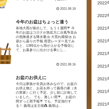
202
2021.08.19
202
今年のお盆はちょっと違う
2021
各地大雨が振出して、もう１週間☔ 今
年のお盆はコロナが急拡大に台風🌀並み
の危険過ぎる降水量⛈️ 大荒れ模様⛈️ お
2021
昼から曇りの予報 雨雲レーダー見てみ
ると、13時位から雨が上がる予報信じ
て、お墓参りに出かける事にし...
2021
2021.08.16
202
お盆のお供えに
202
今日は家族が全員お休みなので、お盆の
お供え物と、お花を持って義母の家（夫
202
の実家）に行く予定。少し前に計画して
いました。 でも、激しい雨☔。 お盆の
間ずっと雨予報☔ でも、予定強行す
202
る！ 義母は女王様👸 義母は...