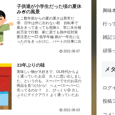
子供達が小学生だった頃の夏休
興味
み🍧の風景
ここ数年前からの夏の暑さは異常だ
😰 日中は外に出れない程 自転車で
行っ
風をきって走っても危険⚠ 常に水分補
給万全で行動 家に居ても熱中症対策
雑記
要注意だ〜💥 低学年編 娘が一年生にな
ったのをきっかけに、パートの仕事に出
る様にな...
頑張
2021.08.07
33年ぶりの味
メ
美味しい物が大好きで、OL時代からよ
く通っていたお店 久々に思い出しまし
た。というのも、スーパーでそのお店の
商品を見つけから! へぇー!スーパーに
ログ
売ってるのか？ と、びっくり😲 久し
ぶりにテイクアウト よく通っていたお
店だけど...
投稿
2021.08.03
コメ