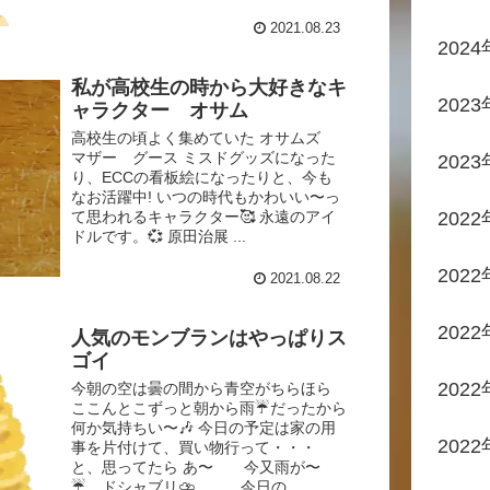
2021.08.23
202
私が高校生の時から大好きなキ
2023
ャラクター オサム
高校生の頃よく集めていた オサムズ
マザー グース ミスドグッズになった
2023
り、ECCの看板絵になったりと、今も
なお活躍中! いつの時代もかわいい〜っ
て思われるキャラクター🥰 永遠のアイ
202
ドルです。💞 原田治展 ...
202
2021.08.22
202
人気のモンブランはやっぱりス
ゴイ
202
今朝の空は曇の間から青空がちらほら
ここんとこずっと朝から雨☔だったから
何か気持ちい〜🎶 今日の予定は家の用
202
事を片付けて、買い物行って・・・
と、思ってたら あ〜 今又雨が〜
☔ ドシャブリ⛈️ 今日の...