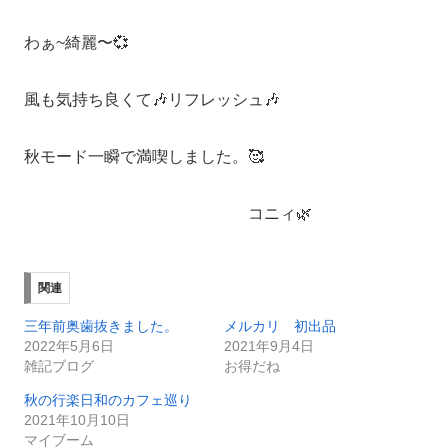
わぁ~綺麗〜💞
風も気持ち良くて🎶リフレッシュ🎶
秋モード一瞬で満喫しました。🥰
コニィ🌿
関連
三年前奥歯抜きました。
メルカリ 初出品
2022年5月6日
2021年9月4日
雑記ブログ
お得だね
秋の行楽日和のカフェ巡り
2021年10月10日
マイブーム