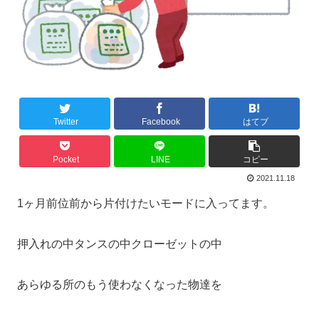
Twitter
Facebook
はてブ
Pocket
LINE
コピー
2021.11.18
1ヶ月前位前から片付けたいモードに入ってます。
押入れの中タンスの中クローゼットの中
あらゆる所のもう使わなくなった物達を