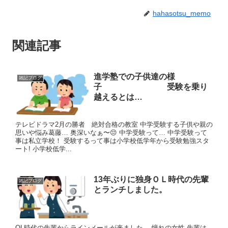
hahasotsu_memo
関連記事
進学塾での子供達の様
雑記ブログ
子 受験を乗り
越えるとは…
テレビドラマ2月の勝者 絶対合格の教室 中学受験する子供や親の
思いや悩み葛藤… 奥深いなぁ〜😔 中学受験って… 中学受験って
事は私立学校！ 受験するって事は小学校低学年から受験勉強スタ
ート! 小学校低学...
13年ぶりに独身ＯＬ時代の先輩
雑記ブログ
とランチしました。
OL時代の先輩からラインメールが来ました。 憧れの女性 先輩は