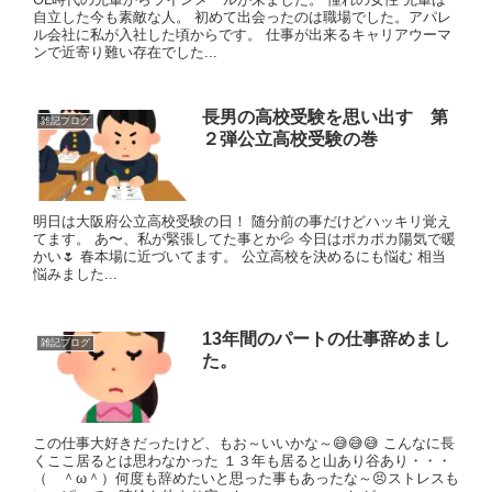
自立した今も素敵な人。 初めて出会ったのは職場でした。アパレ
ル会社に私が入社した頃からです。 仕事が出来るキャリアウーマ
ンで近寄り難い存在でした...
長男の高校受験を思い出す 第
雑記ブログ
２弾公立高校受験の巻
明日は大阪府公立高校受験の日！ 随分前の事だけどハッキリ覚え
てます。 あ〜、私が緊張してた事とか💦 今日はポカポカ陽気で暖
かい🌷 春本場に近づいてます。 公立高校を決めるにも悩む 相当
悩みました...
13年間のパートの仕事辞めまし
雑記ブログ
た。
この仕事大好きだったけど、もお～いいかな～😅😅😅 こんなに長
くここ居るとは思わなかった １３年も居ると山あり谷あり・・・
（ ＾ω＾）何度も辞めたいと思った事もあったな～😣ストレスも