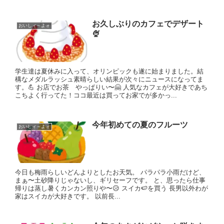
お久しぶりのカフェでデザート
おいしィ～よォ
🍨
学生達は夏休みに入って、オリンピックも遂に始まりました。結
構なメダルラッシュ素晴らしい結果が次々にニュースになってま
す。💪 お店でお茶 やっぱりい〜🤗 人気なカフェが大好きであち
こちよく行ってた！ココ最近は買ってお家でが多かっ...
今年初めての夏のフルーツ
おいしィ～よォ
今日も梅雨らしいどんよりとしたお天気。 パラパラ小雨だけど、
まぁ〜土砂降りじゃないし、ギリセーフです。 と、思ったら仕事
帰りは蒸し暑くカンカン照りや〜😥 スイカ🍉を買う 長男以外わが
家はスイカが大好きです。 以前長...