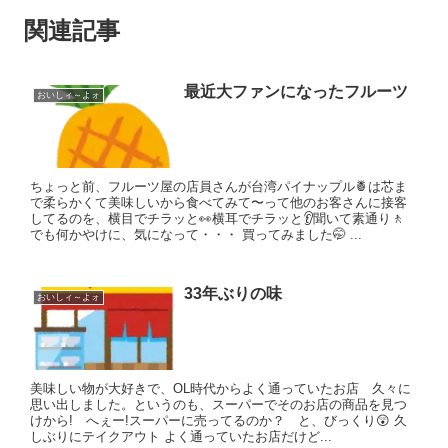
関連記事
最近大ファンになったフルーツ
おいしィ～よォ
ちょっと前、フルーツ屋の店員さんが台湾パイナップル🍍は芯ま
で柔らかくて美味しいから食べてみて〜って他のお客さんに接客
してるのを、横目でチラッと👀横耳でチラッと👂聞いて素通り🚶
でも何かやけに、気になって・・・ 買ってみました🤭 ...
33年ぶりの味
おいしィ～よォ
美味しい物が大好きで、OL時代からよく通っていたお店 久々に
思い出しました。というのも、スーパーでそのお店の商品を見つ
けから! へぇー!スーパーに売ってるのか？ と、びっくり😲 久
しぶりにテイクアウト よく通っていたお店だけど...