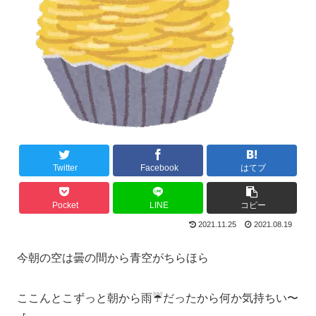
Twitter
Facebook
はてブ
Pocket
LINE
コピー
2021.11.25
2021.08.19
今朝の空は曇の間から青空がちらほら
ここんとこずっと朝から雨☔だったから何か気持ちい〜