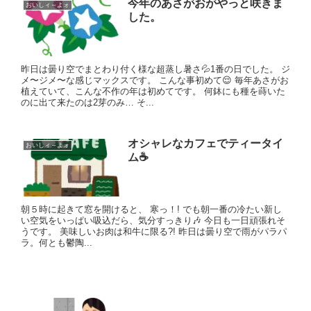
今年のあさがおがやっと咲きま
おいしィ～よォ
した。
昨日は曇り空でまとわり付く様な超蒸し暑さ💦1番の日でした。 ジ
メ〜ジメ〜な感じマックスです。 こんな事初めて😌 毎年あさがお
植えていて、こんな不作の年は初めてです。 何鉢にも種を蒔いた
のに出て来たのは2芽のみ… そ...
オシャレなカフェでティータイ
おいしィ～よォ
ム☕
朝５時に起きて窓を開けると、 寒っ！! でも朝一番の冷たい新し
い空気をいっぱい吸込だら、気分すっきり🎶 今日も一日頑張れそ
うです。 美味しいお肉は和牛に限る?! 昨日は曇り空で雨がパラパ
ラ。何とも鬱陶...