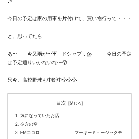
🎶
今日の予定は家の用事を片付けて、買い物行って・・・
と、思ってたら
あ〜 今又雨が〜☔ ドシャブリ⛈️ 今日の予定
は予定通りいかないな〜😰
只今、高校野球も中断中💦💦💦
目次
気になっていたお店
夕方の空
FMココロ マーキーミュージックモ