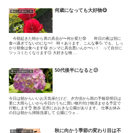
何歳になっても大好物😋
暮らしのあれこれ
今朝起きた時から胃の具合が〜何か変だ😰 昨日の夜は別に
食べ過ぎてないのにな〜! 時々あります、こんな事💦 でも、しっ
かり朝食は食べます😋 ホンマに具合悪いんか〜い！ って自分に
ツッコミたくなります😏 大好きな物 ...
50代後半になると😕
暮らしのあれこれ
今日は朝からいいお天気🤩だけど、夕方頃から雨の予報😟明日は
更に大雨らしいから今日のうちに買い物片付け物済ませる予定で
行動します👌 散歩 近所におおきな公園があります。 仕事お休み
の日は朝から掃除洗濯して 公園にウォ...
秋に向かう季節の変わり目は不
暮らしのあれこれ