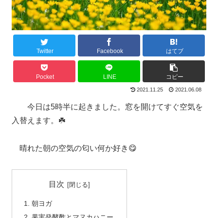
Twitter
Facebook
はてブ
Pocket
LINE
コピー
2021.11.25
2021.06.08
今日は5時半に起きました。窓を開けてすぐ空気を
入替えます。☘️
晴れた朝の空気の匂い何か好き😋
目次
朝ヨガ
果実発酵酢とマヌカハニー