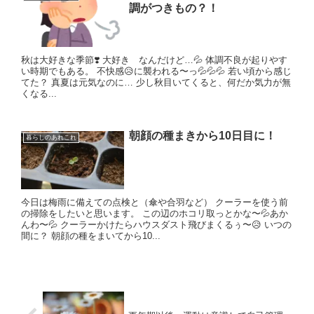
調がつきもの？！
秋は大好きな季節❣️ 大好き なんだけど…💦 体調不良が起りやす
い時期でもある。 不快感😥に襲われる〜っ💦💦💦 若い頃から感じ
てた？ 真夏は元気なのに… 少し秋目いてくると、何だか気力が無
くなる...
朝顔の種まきから10日目に！
暮らしのあれこれ
今日は梅雨に備えての点検と（傘や合羽など） クーラーを使う前
の掃除をしたいと思います。 この辺のホコリ取っとかな〜💦あか
んわ〜💦 クーラーかけたらハウスダスト飛びまくるぅ〜😥 いつの
間に？ 朝顔の種をまいてから10...