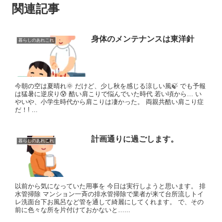
関連記事
身体のメンテナンスは東洋針
暮らしのあれこれ
今朝の空は夏晴れ🌞 だけど、少し秋を感じる涼しい風🍃 でも予報
は猛暑に逆戻り😰 酷い肩こりで悩んでいた時代 若い頃から… い
やいや、小学生時代から肩こりは凄かった。 両親共酷い肩こり症
だ！! ...
計画通りに過ごします。
暮らしのあれこれ
以前から気になっていた用事を 今日は実行しようと思います。 排
水管掃除 マンション一斉の排水管掃除で業者が来て台所流しトイ
レ洗面台下お風呂など管を通して綺麗にしてくれます。 で、その
前に色々な所を片付けておかないと…...