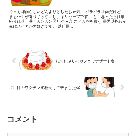
今日も梅雨らしいどんよりとしたお天気。 パラパラ小雨だけど、
まぁ〜土砂降りじゃないし、ギリセーフです。 と、思ったら仕事
帰りは蒸し暑くカンカン照りや〜😥 スイカ🍉を買う 長男以外わが
家はスイカが大好きです。 以前長...
お久しぶりのカフェでデザート🍨
2回目のワクチン接種受けて来ました😭
コメント