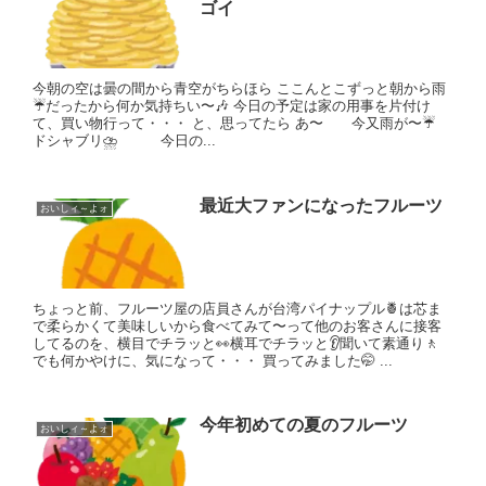
ゴイ
今朝の空は曇の間から青空がちらほら ここんとこずっと朝から雨
☔だったから何か気持ちい〜🎶 今日の予定は家の用事を片付け
て、買い物行って・・・ と、思ってたら あ〜 今又雨が〜☔
ドシャブリ⛈️ 今日の...
最近大ファンになったフルーツ
おいしィ～よォ
ちょっと前、フルーツ屋の店員さんが台湾パイナップル🍍は芯ま
で柔らかくて美味しいから食べてみて〜って他のお客さんに接客
してるのを、横目でチラッと👀横耳でチラッと👂聞いて素通り🚶
でも何かやけに、気になって・・・ 買ってみました🤭 ...
今年初めての夏のフルーツ
おいしィ～よォ