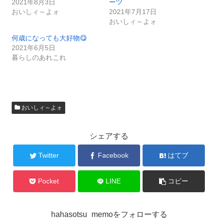
2021年8月3日
ーツ
おいしィ～よォ
2021年7月17日
おいしィ～よォ
何歳になっても大好物😋
2021年6月5日
暮らしのあれこれ
おいしィ～よォ
シェアする
Twitter
Facebook
はてブ
Pocket
LINE
コピー
hahasotsu_memoをフォローする