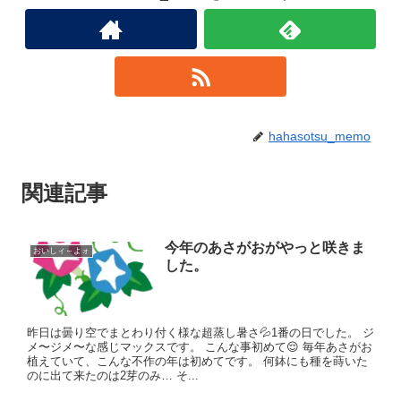
hahasotsu_memo
関連記事
今年のあさがおがやっと咲きま
おいしィ～よォ
した。
昨日は曇り空でまとわり付く様な超蒸し暑さ💦1番の日でした。 ジ
メ〜ジメ〜な感じマックスです。 こんな事初めて😌 毎年あさがお
植えていて、こんな不作の年は初めてです。 何鉢にも種を蒔いた
のに出て来たのは2芽のみ… そ...