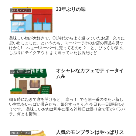
33年ぶりの味
おいしィ～よォ
美味しい物が大好きで、OL時代からよく通っていたお店 久々に
思い出しました。というのも、スーパーでそのお店の商品を見つ
けから! へぇー!スーパーに売ってるのか？ と、びっくり😲 久
しぶりにテイクアウト よく通っていたお店だけど...
オシャレなカフェでティータイ
おいしィ～よォ
ム☕
朝５時に起きて窓を開けると、 寒っ！! でも朝一番の冷たい新し
い空気をいっぱい吸込だら、気分すっきり🎶 今日も一日頑張れそ
うです。 美味しいお肉は和牛に限る?! 昨日は曇り空で雨がパラパ
ラ。何とも鬱陶...
人気のモンブランはやっぱりス
おいしィ～よォ